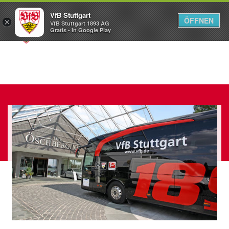
VfB Stuttgart
ÖFFNEN
×
VfB Stuttgart 1893 AG
Menü
Gratis - In Google Play