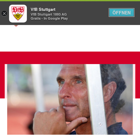
VfB Stuttgart
ÖFFNEN
×
VfB Stuttgart 1893 AG
Menü
Gratis - In Google Play