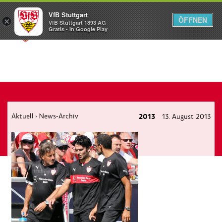
VfB Stuttgart
ÖFFNEN
×
VfB Stuttgart 1893 AG
Menü
Gratis - In Google Play
Aktuell
News-Archiv
2013
13. August 2013
›