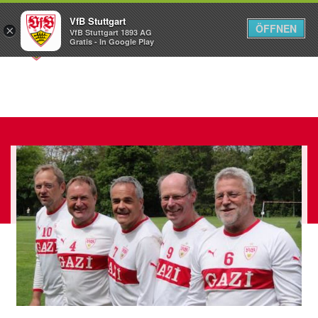
VfB Stuttgart
ÖFFNEN
×
VfB Stuttgart 1893 AG
Menü
Gratis - In Google Play