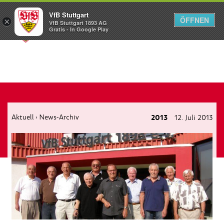
VfB Stuttgart
ÖFFNEN
×
VfB Stuttgart 1893 AG
Menü
Gratis - In Google Play
Aktuell
News-Archiv
2013
12. Juli 2013
›