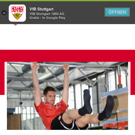
VfB Stuttgart
ÖFFNEN
×
VfB Stuttgart 1893 AG
Menü
Gratis - In Google Play