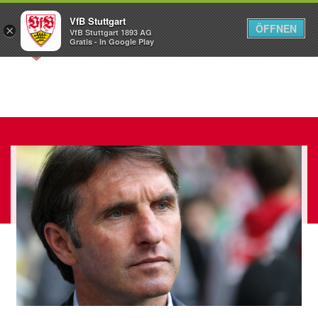
VfB Stuttgart
ÖFFNEN
×
VfB Stuttgart 1893 AG
Menü
Gratis - In Google Play