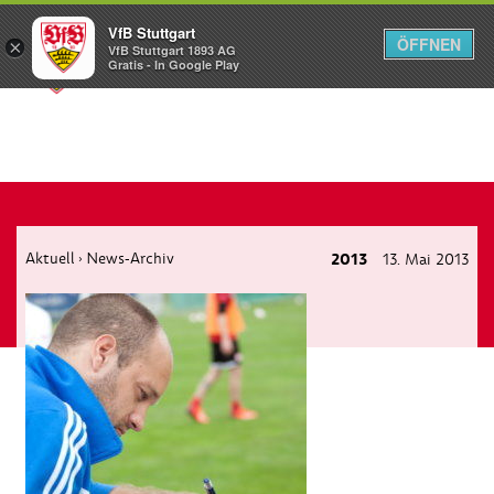
VfB Stuttgart
ÖFFNEN
×
VfB Stuttgart 1893 AG
Menü
Gratis - In Google Play
Aktuell
News-Archiv
2013
13. Mai 2013
›