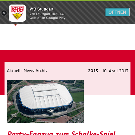
VfB Stuttgart
ÖFFNEN
×
VfB Stuttgart 1893 AG
Menü
Gratis - In Google Play
Aktuell
News-Archiv
2013
10. April 2013
›
Party-Fanzug zum Schalke-Spiel