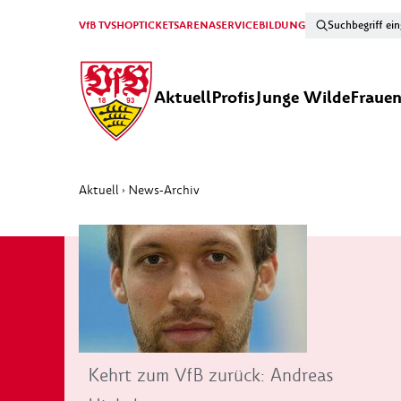
VfB TV
SHOP
TICKETS
ARENA
SERVICE
BILDUNG
Aktuell
Profis
Junge Wilde
Fraue
Aktuell
News-Archiv
›
Kehrt zum VfB zurück: Andreas