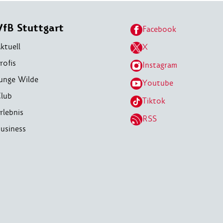
VfB Stuttgart
Facebook
ktuell
X
rofis
Instagram
unge Wilde
Youtube
lub
Tiktok
rlebnis
RSS
usiness