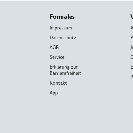
Formales
Impressum
A
Datenschutz
P
AGB
J
Service
C
Erklärung zur
E
Barrierefreiheit
B
Kontakt
App