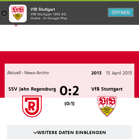
VfB Stuttgart
ÖFFNEN
×
VfB Stuttgart 1893 AG
Menü
Gratis - In Google Play
Aktuell
News-Archiv
2013
13. April 2013
›
0:2
SSV Jahn Regensburg
VfB Stuttgart
(0:1)
WEITERE DATEN EINBLENDEN