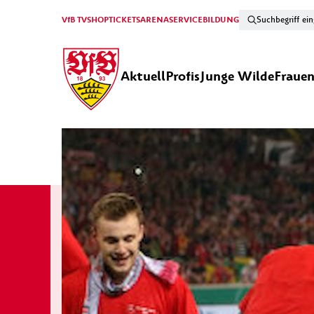
VfB TV
SHOP
TICKETS
ARENA
SERVICE
BILDUNG
Aktuell
Profis
Junge Wilde
Fraue