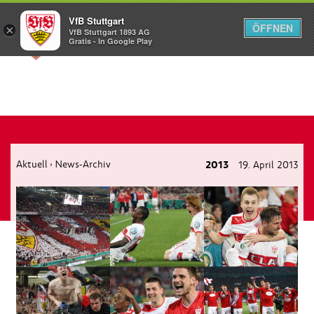
VfB Stuttgart
ÖFFNEN
×
VfB Stuttgart 1893 AG
Menü
Gratis - In Google Play
Aktuell
News-Archiv
2013
19. April 2013
›