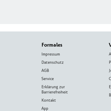
Formales
Impressum
A
Datenschutz
P
AGB
J
Service
C
Erklärung zur
E
Barrierefreiheit
B
Kontakt
App