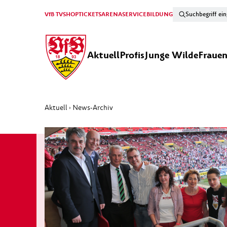
VfB TV
SHOP
TICKETS
ARENA
SERVICE
BILDUNG
Aktuell
Profis
Junge Wilde
Fraue
Aktuell
News-Archiv
›