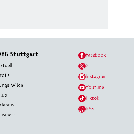
VfB Stuttgart
Facebook
ktuell
X
rofis
Instagram
unge Wilde
Youtube
lub
Tiktok
rlebnis
RSS
usiness