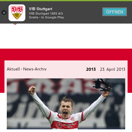
VfB Stuttgart
ÖFFNEN
×
VfB Stuttgart 1893 AG
Menü
Gratis - In Google Play
Aktuell
News-Archiv
2013
23. April 2013
›