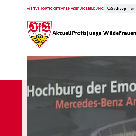
VfB TV
SHOP
TICKETS
ARENA
SERVICE
BILDUNG
Aktuell
Profis
Junge Wilde
Fraue