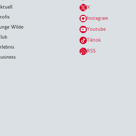
ktuell
X
rofis
Instagram
unge Wilde
Youtube
lub
Tiktok
rlebnis
RSS
usiness