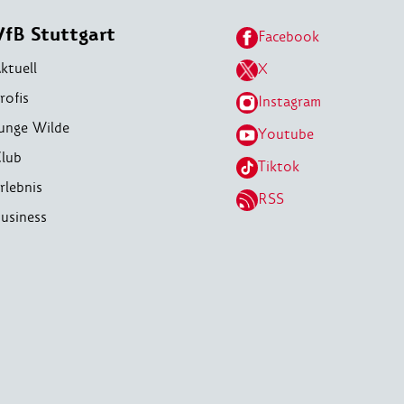
VfB Stuttgart
Facebook
ktuell
X
rofis
Instagram
unge Wilde
Youtube
lub
Tiktok
rlebnis
RSS
usiness