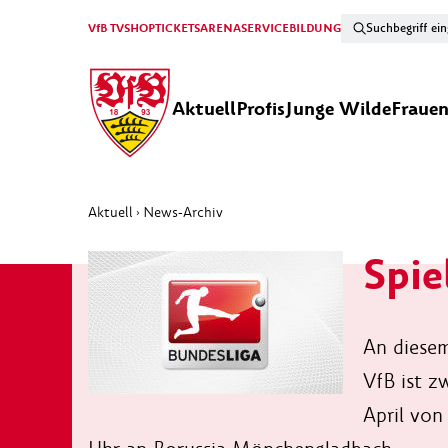
VfB TV
SHOP
TICKETS
ARENA
SERVICE
BILDUNG
Aktuell
Profis
Junge Wilde
Fraue
Aktuell
News-Archiv
›
Spie
An diesem
VfB ist z
April von