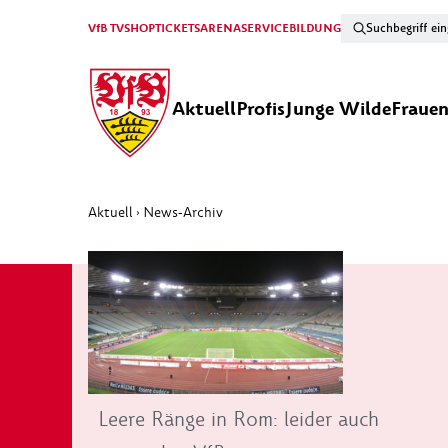
VfB TV
SHOP
TICKETS
ARENA
SERVICE
BILDUNG
Aktuell
Profis
Junge Wilde
Fraue
Aktuell
News-Archiv
›
Leere Ränge in Rom: leider auch