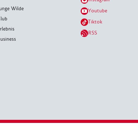
unge Wilde
Youtube
lub
Tiktok
rlebnis
RSS
usiness