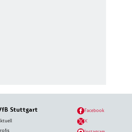
VfB Stuttgart
Facebook
ktuell
X
rofis
Instagram