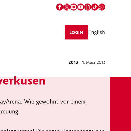
English
LOGIN
2013
1. März 2013
everkusen
 BayArena. Wie gewohnt vor einem
treuung: