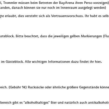
ell, Trommler müssen beim Betreten der BayArena ihren Perso vorzeigen)
handen, danach können sie nur noch im Innenraum ausgelegt werden)
te erlaubt, dies versteht sich als Vertrauensvorschuss. Ihr habt es sel
eblock. Bitte beachtet, dass die jeweiligen gelben Markierungen (Fl
.
 im Gästeblock. Alle wichtigen Informationen dazu findet ihr hier
ereich. (Gebühr 1€) Rucksäcke oder ähnliche größere Gegenstände könne
ereich gibt es "alkoholhaltiges" Bier und natürlich auch antikalkohol