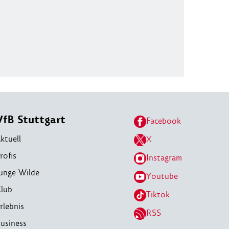
VfB Stuttgart
Facebook
ktuell
X
rofis
Instagram
unge Wilde
Youtube
lub
Tiktok
rlebnis
RSS
usiness