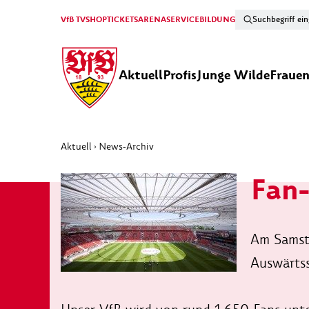
VfB TV
SHOP
TICKETS
ARENA
SERVICE
BILDUNG
Aktuell
Profis
Junge Wilde
Fraue
Aktuell
News-Archiv
›
Fan-
Am Samsta
Auswärtss