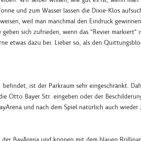
Tonne und zum Wasser lassen die Dixie-Klos aufsuc
nweisen, weil man manchmal den Eindruck gewinnen k
le geben sich zufrieden, wenn das "Revier markiert"
erne etwas dazu bei. Lieber so, als den Quittungsbl
 befindet, ist der Parkraum sehr eingeschränkt. Da
ie Otto Bayer Str. eingeben oder der Beschilderun
BayArena und nach dem Spiel natürlich auch wieder 
er der BayArena und können mit dem blauen Rollipa