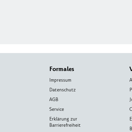
Formales
Impressum
A
Datenschutz
P
AGB
J
Service
C
Erklärung zur
E
Barrierefreiheit
B