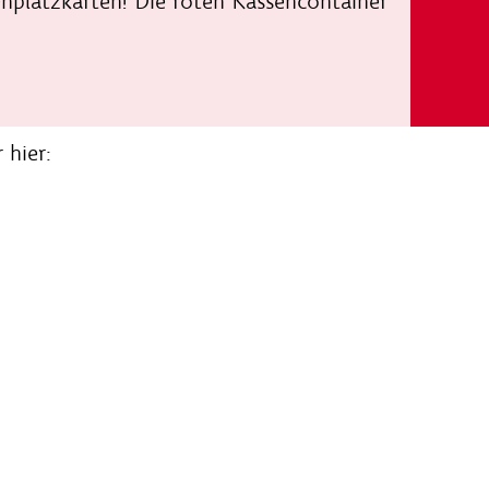
ehplatzkarten! Die roten Kassencontainer
 hier: