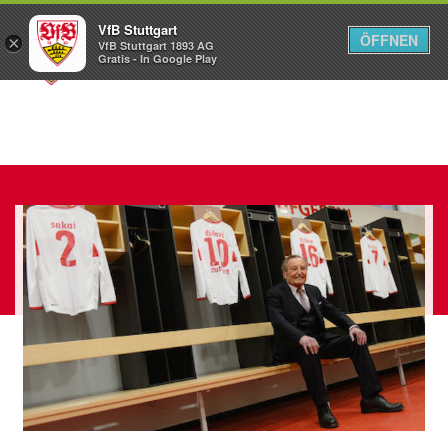
VfB Stuttgart
ÖFFNEN
×
VfB Stuttgart 1893 AG
Menü
Gratis - In Google Play