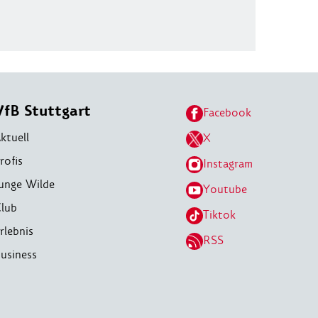
VfB Stuttgart
Facebook
ktuell
X
rofis
Instagram
unge Wilde
Youtube
lub
Tiktok
rlebnis
RSS
usiness