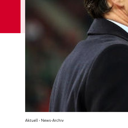
Aktuell
News-Archiv
›