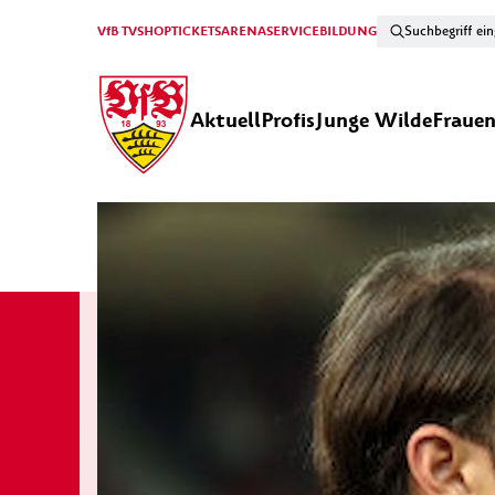
VfB TV
SHOP
TICKETS
ARENA
SERVICE
BILDUNG
Aktuell
Profis
Junge Wilde
Fraue