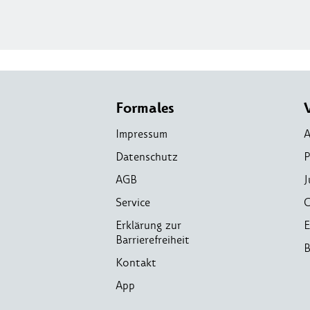
Formales
Impressum
A
Datenschutz
P
AGB
J
Service
C
Erklärung zur
E
Barrierefreiheit
B
Kontakt
App