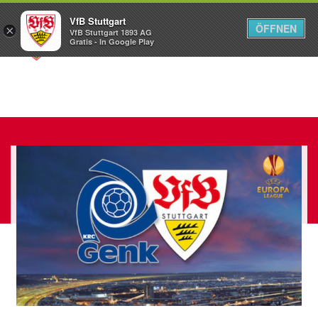
VfB Stuttgart
ÖFFNEN
×
VfB Stuttgart 1893 AG
Menü
Gratis - In Google Play