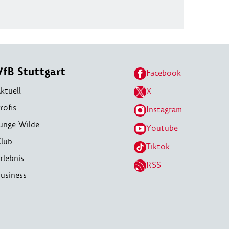
VfB Stuttgart
Facebook
ktuell
X
rofis
Instagram
unge Wilde
Youtube
lub
Tiktok
rlebnis
RSS
usiness