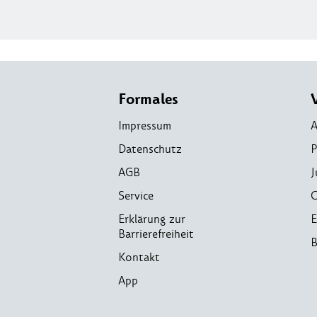
Formales
Impressum
A
Datenschutz
P
AGB
J
Service
C
Erklärung zur
E
Barrierefreiheit
B
Kontakt
App