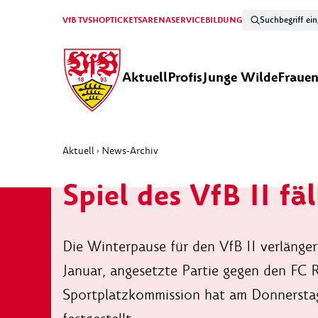
VfB TV
SHOP
TICKETS
ARENA
SERVICE
BILDUNG
Aktuell
Profis
Junge Wilde
Fraue
Aktuell
News-Archiv
›
Spiel des VfB II fäl
Die Winterpause für den VfB II verlänger
Januar, angesetzte Partie gegen den FC R
Sportplatzkommission hat am Donnerstag