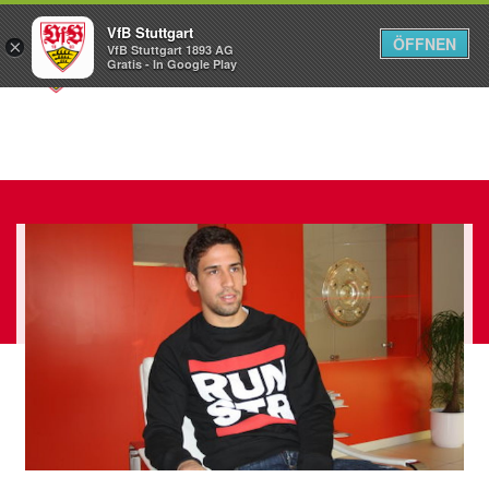
VfB Stuttgart
ÖFFNEN
×
VfB Stuttgart 1893 AG
Menü
Gratis - In Google Play