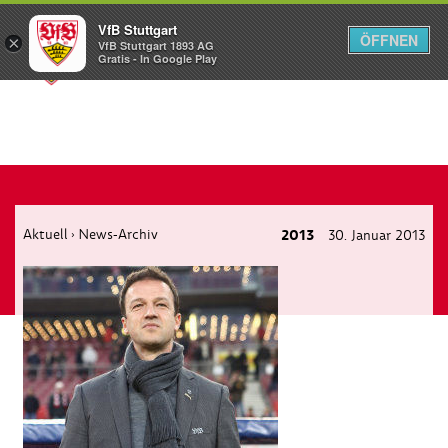
VfB Stuttgart
ÖFFNEN
×
VfB Stuttgart 1893 AG
Menü
Gratis - In Google Play
Aktuell
News-Archiv
2013
30. Januar 2013
›