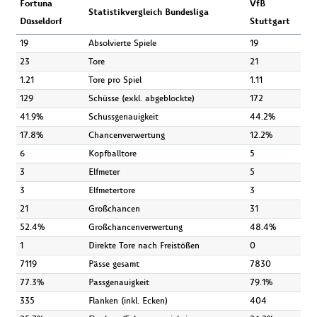
Fortuna
VfB
Statistikvergleich Bundesliga
Düsseldorf
Stuttgart
19
Absolvierte Spiele
19
23
Tore
21
1.21
Tore pro Spiel
1.11
129
Schüsse (exkl. abgeblockte)
172
41.9%
Schussgenauigkeit
44.2%
17.8%
Chancenverwertung
12.2%
6
Kopfballtore
5
3
Elfmeter
5
3
Elfmetertore
3
21
Großchancen
31
52.4%
Großchancenverwertung
48.4%
1
Direkte Tore nach Freistößen
0
7119
Pässe gesamt
7830
77.3%
Passgenauigkeit
79.1%
335
Flanken (inkl. Ecken)
404