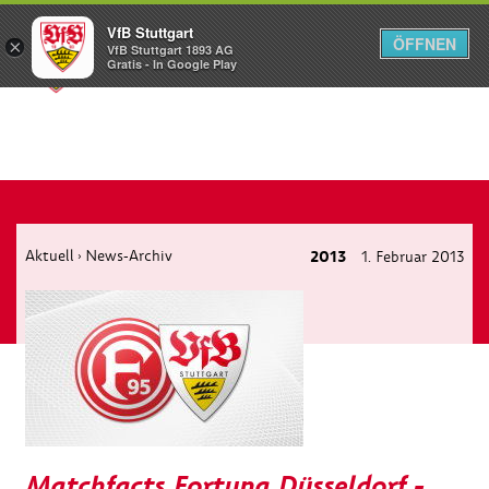
VfB Stuttgart
ÖFFNEN
×
VfB Stuttgart 1893 AG
Menü
Gratis - In Google Play
Aktuell
News-Archiv
2013
1. Februar 2013
›
Matchfacts Fortuna Düsseldorf -