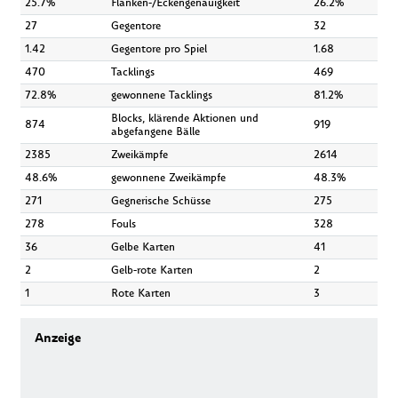
25.7%
Flanken-/Eckengenauigkeit
26.2%
27
Gegentore
32
1.42
Gegentore pro Spiel
1.68
470
Tacklings
469
72.8%
gewonnene Tacklings
81.2%
Blocks, klärende Aktionen und
874
919
abgefangene Bälle
2385
Zweikämpfe
2614
48.6%
gewonnene Zweikämpfe
48.3%
271
Gegnerische Schüsse
275
278
Fouls
328
36
Gelbe Karten
41
2
Gelb-rote Karten
2
1
Rote Karten
3