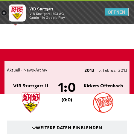
VfB Stuttgart
ÖFFNEN
×
VfB Stuttgart 1893 AG
Menü
Gratis - In Google Play
Aktuell
News-Archiv
2013
5. Februar 2013
›
1:0
VfB Stuttgart II
Kickers Offenbach
(0:0)
WEITERE DATEN EINBLENDEN