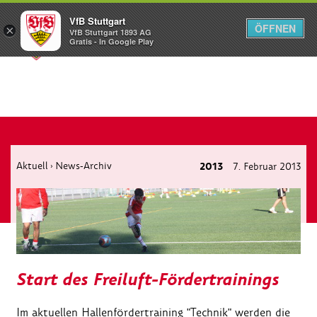
VfB Stuttgart
ÖFFNEN
×
VfB Stuttgart 1893 AG
Menü
Gratis - In Google Play
Aktuell
News-Archiv
2013
7. Februar 2013
›
Start des Freiluft-Fördertrainings
Im aktuellen Hallenfördertraining "Technik" werden die