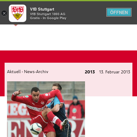
VfB Stuttgart
ÖFFNEN
×
VfB Stuttgart 1893 AG
Menü
Gratis - In Google Play
Aktuell
News-Archiv
2013
13. Februar 2013
›