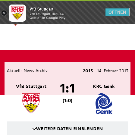
VfB Stuttgart
ÖFFNEN
×
VfB Stuttgart 1893 AG
Menü
Gratis - In Google Play
Aktuell
News-Archiv
2013
14. Februar 2013
›
1:1
VfB Stuttgart
KRC Genk
(1:0)
WEITERE DATEN EINBLENDEN