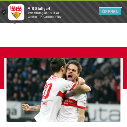
VfB Stuttgart
ÖFFNEN
×
VfB Stuttgart 1893 AG
Menü
Gratis - In Google Play