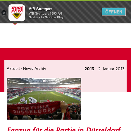
VfB Stuttgart
ÖFFNEN
×
VfB Stuttgart 1893 AG
Menü
Gratis - In Google Play
Aktuell
News-Archiv
2013
2. Januar 2013
›
Fanzug für die Partie in Düsseldorf