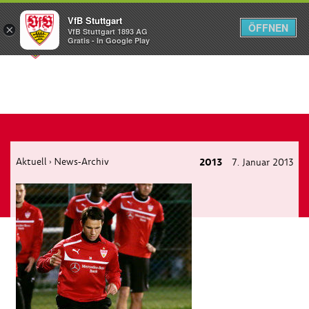
VfB Stuttgart
ÖFFNEN
×
VfB Stuttgart 1893 AG
Menü
Gratis - In Google Play
Aktuell
News-Archiv
2013
7. Januar 2013
›