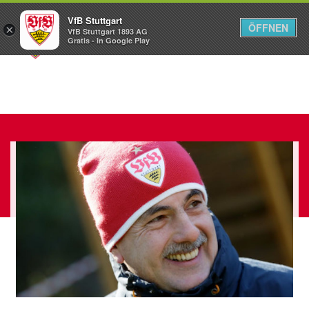
VfB Stuttgart
ÖFFNEN
×
VfB Stuttgart 1893 AG
Menü
Gratis - In Google Play