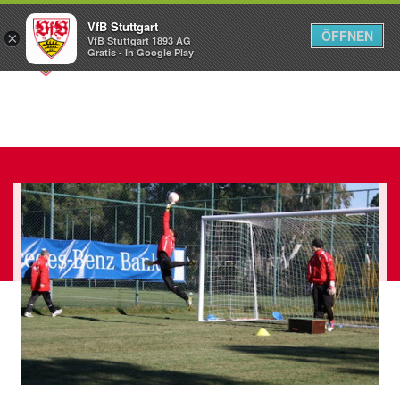
VfB Stuttgart
ÖFFNEN
×
VfB Stuttgart 1893 AG
Menü
Gratis - In Google Play