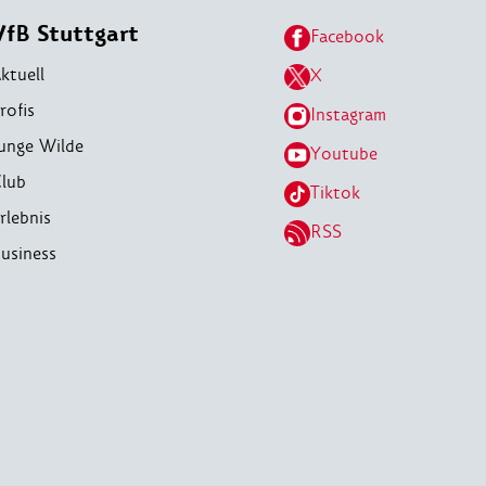
VfB Stuttgart
Facebook
ktuell
X
rofis
Instagram
unge Wilde
Youtube
lub
Tiktok
rlebnis
RSS
usiness