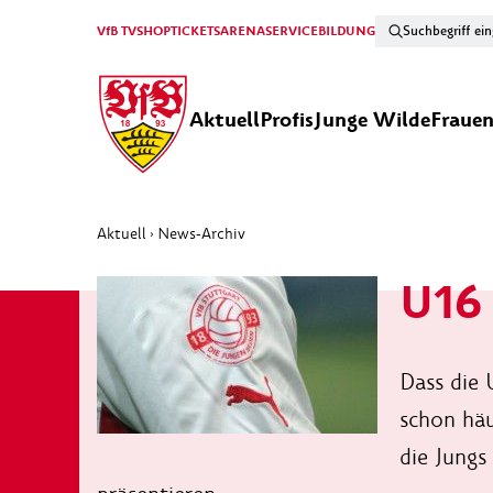
VfB TV
SHOP
TICKETS
ARENA
SERVICE
BILDUNG
Aktuell
Profis
Junge Wilde
Fraue
Aktuell
News-Archiv
›
U16 
Dass die 
schon häu
die Jungs