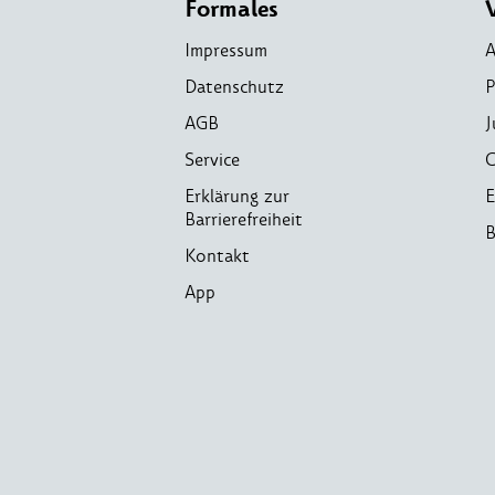
Formales
Impressum
A
Datenschutz
P
AGB
J
Service
C
Erklärung zur
E
Barrierefreiheit
B
Kontakt
App