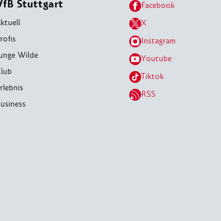
VfB Stuttgart
Facebook
ktuell
X
rofis
Instagram
unge Wilde
Youtube
lub
Tiktok
rlebnis
RSS
usiness