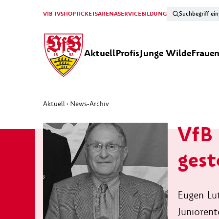
VfB TV
SHOP
TICKETS
ARENA
SERVICE
BILDUNG
Aktuell
Profis
Junge Wilde
Fraue
Aktuell
News-Archiv
›
VfB 
gest
Eugen Lut
Juniorent