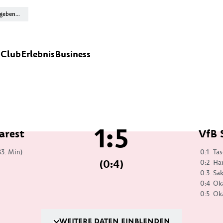
n
Club
Erlebnis
Business
1:5
arest
VfB 
83. Min)
0:1
Tas
(0:4)
0:2
Ha
0:3
Sak
0:4
Ok
0:5
Ok
WEITERE DATEN EINBLENDEN