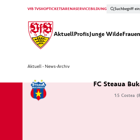
VfB TV
SHOP
TICKETS
ARENA
SERVICE
BILDUNG
Aktuell
Profis
Junge Wilde
Fraue
Aktuell
News-Archiv
›
FC Steaua Buk
1:5
Costea
(