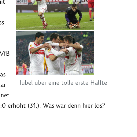
it
ss
 VfB
as
Jubel über eine tolle erste Hälfte
ai
iner
0 erhöht (31.). Was war denn hier los?