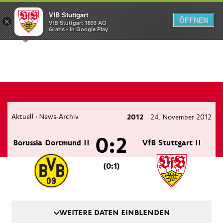
VfB Stuttgart
ÖFFNEN
×
VfB Stuttgart 1893 AG
Menü
Gratis - In Google Play
Aktuell
News-Archiv
2012
24. November 2012
›
0:2
Borussia Dortmund II
VfB Stuttgart II
(0:1)
WEITERE DATEN EINBLENDEN