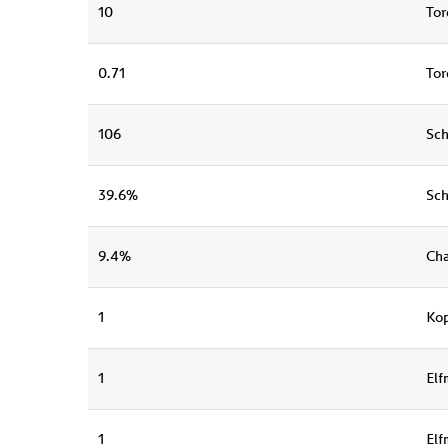
10
Tor
0.71
Tor
106
Sch
39.6%
Sch
9.4%
Ch
1
Kop
1
Elf
1
Elf