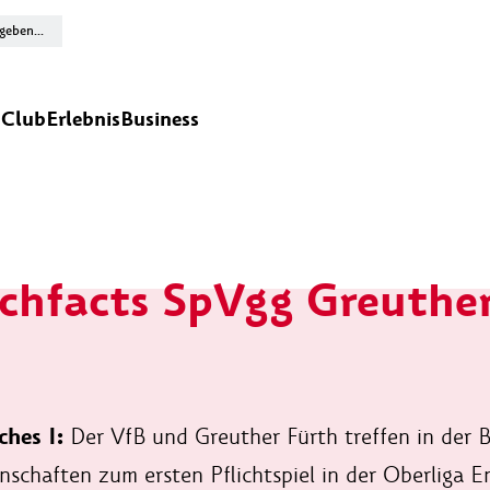
n
Club
Erlebnis
Business
hfacts SpVgg Greuther
ches I:
Der VfB und Greuther Fürth treffen in der 
chaften zum ersten Pflichtspiel in der Oberliga En