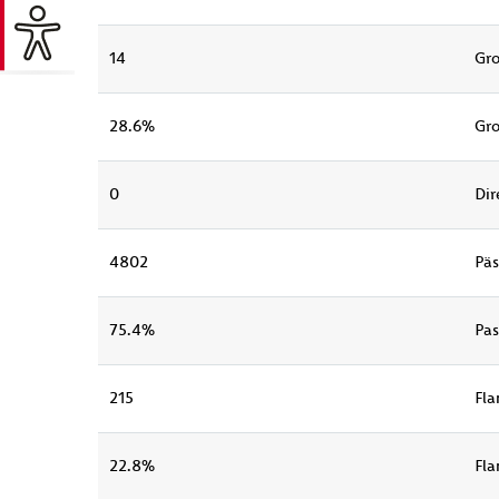
14
Gr
28.6%
Gr
0
Dir
4802
Päs
75.4%
Pas
215
Fla
22.8%
Fla