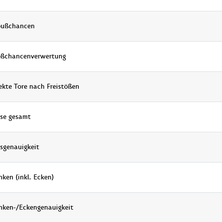
oußchancen
oßchancenverwertung
ekte Tore nach Freistößen
se gesamt
sgenauigkeit
nken (inkl. Ecken)
nken-/Eckengenauigkeit