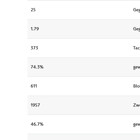
25
Geg
1.79
Geg
373
Tac
74.3%
gew
611
Blo
1957
Zw
46.7%
ge