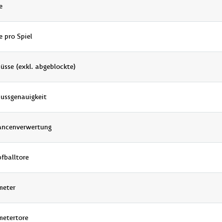
e
e pro Spiel
üsse (exkl. abgeblockte)
ussgenauigkeit
ancenverwertung
fballtore
meter
metertore