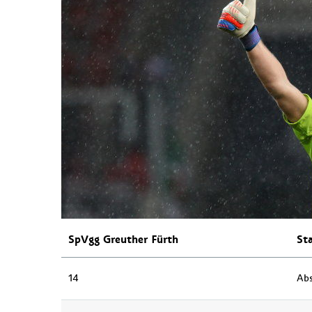
SpVgg Greuther Fürth
Sta
14
Abs