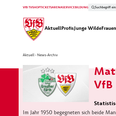
VfB TV
SHOP
TICKETS
ARENA
SERVICE
BILDUNG
Aktuell
Profis
Junge Wilde
Fraue
Aktuell
News-Archiv
›
Matc
VfB
Statistis
Im Jahr 1950 begegneten sich beide Manns