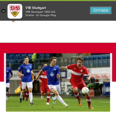
VfB Stuttgart
ÖFFNEN
×
VfB Stuttgart 1893 AG
Menü
Gratis - In Google Play