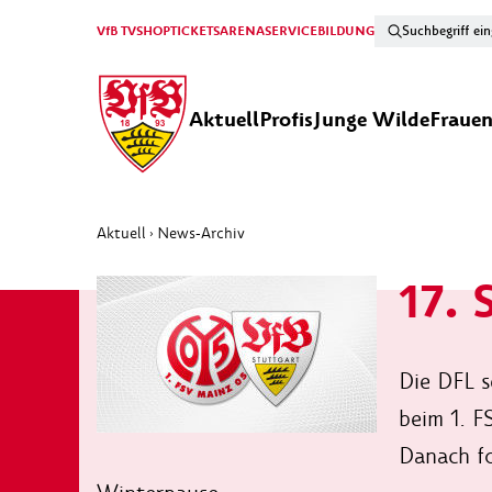
VfB TV
SHOP
TICKETS
ARENA
SERVICE
BILDUNG
Aktuell
Profis
Junge Wilde
Fraue
Aktuell
News-Archiv
›
17. 
Die DFL s
beim 1. F
Danach fo