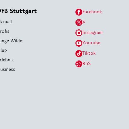
VfB Stuttgart
Facebook
ktuell
X
rofis
Instagram
unge Wilde
Youtube
lub
Tiktok
rlebnis
RSS
usiness