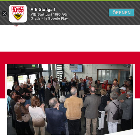
VfB Stuttgart
ÖFFNEN
×
VfB Stuttgart 1893 AG
Menü
Gratis - In Google Play