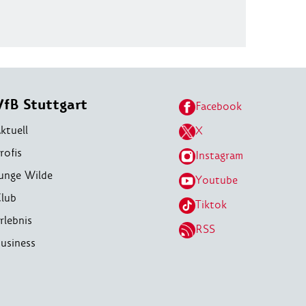
VfB Stuttgart
Facebook
ktuell
X
rofis
Instagram
unge Wilde
Youtube
lub
Tiktok
rlebnis
RSS
usiness