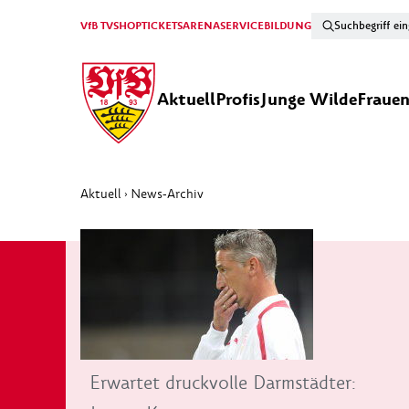
VfB TV
SHOP
TICKETS
ARENA
SERVICE
BILDUNG
Aktuell
Profis
Junge Wilde
Fraue
Aktuell
News-Archiv
›
Erwartet druckvolle Darmstädter: