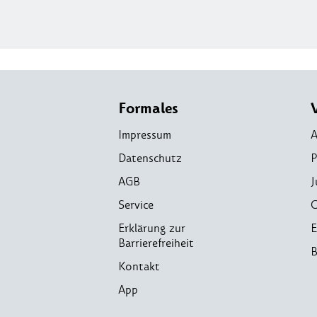
Formales
Impressum
A
Datenschutz
P
AGB
J
Service
C
Erklärung zur
E
Barrierefreiheit
B
Kontakt
App