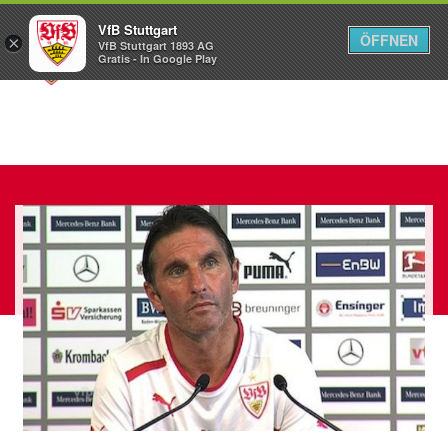
VfB Stuttgart
ÖFFNEN
×
VfB Stuttgart 1893 AG
Menü
Gratis - In Google Play