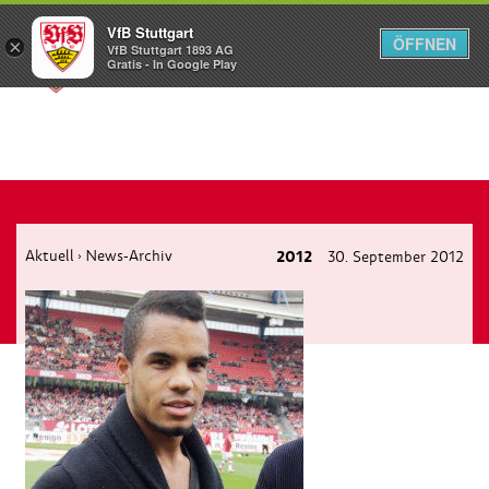
VfB Stuttgart
ÖFFNEN
×
VfB Stuttgart 1893 AG
Menü
Gratis - In Google Play
Aktuell
News-Archiv
2012
30. September 2012
›