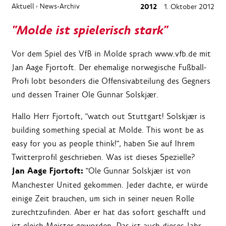
Aktuell
News-Archiv
2012
1. Oktober 2012
›
"Molde ist spielerisch stark"
Vor dem Spiel des VfB in Molde sprach www.vfb.de mit
Jan Aage Fjortoft. Der ehemalige norwegische Fußball-
Profi lobt besonders die Offensivabteilung des Gegners
und dessen Trainer Ole Gunnar Solskjær.
Hallo Herr Fjortoft, "watch out Stuttgart! Solskjær is
building something special at Molde. This wont be as
easy for you as people think!", haben Sie auf Ihrem
Twitterprofil geschrieben. Was ist dieses Spezielle?
Jan Aage Fjortoft:
"Ole Gunnar Solskjær ist von
Manchester United gekommen. Jeder dachte, er würde
einige Zeit brauchen, um sich in seiner neuen Rolle
zurechtzufinden. Aber er hat das sofort geschafft und
ist gleich Meister geworden. Das ist auch dieses Jahr