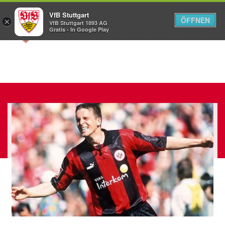
VfB Stuttgart
ÖFFNEN
×
VfB Stuttgart 1893 AG
Menü
Gratis - In Google Play