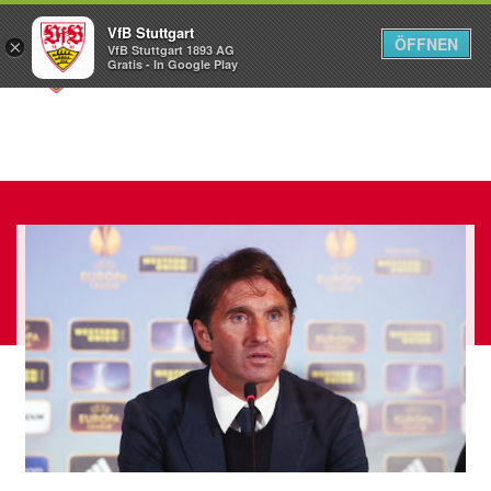
VfB Stuttgart
ÖFFNEN
×
VfB Stuttgart 1893 AG
Menü
Gratis - In Google Play