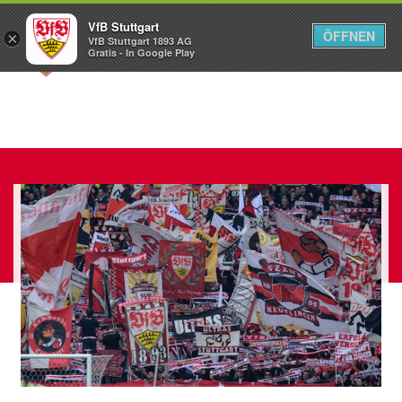
VfB Stuttgart
ÖFFNEN
×
VfB Stuttgart 1893 AG
Menü
Gratis - In Google Play