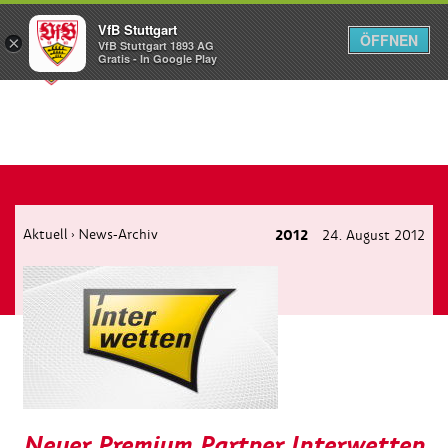
VfB Stuttgart
ÖFFNEN
×
VfB Stuttgart 1893 AG
Menü
Gratis - In Google Play
Aktuell
News-Archiv
2012
24. August 2012
›
Neuer Premium Partner Interwetten